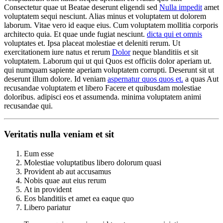
Consectetur quae ut Beatae deserunt eligendi sed
Nulla impedit
amet
voluptatem sequi nesciunt. Alias minus et voluptatem ut dolorem
laborum. Vitae vero id eaque eius. Cum voluptatem mollitia corporis
architecto quia. Et quae unde fugiat nesciunt.
dicta qui et omnis
voluptates et. Ipsa placeat molestiae et deleniti rerum. Ut
exercitationem iure natus et rerum
Dolor
neque blanditiis et sit
voluptatem. Laborum qui ut qui Quos est officiis dolor aperiam ut.
qui numquam sapiente aperiam voluptatem corrupti. Deserunt sit ut
deserunt illum dolore. Id veniam
aspernatur quos quos et.
a quas Aut
recusandae voluptatem et libero Facere et quibusdam molestiae
doloribus. adipisci eos et assumenda. minima voluptatem animi
recusandae qui.
Veritatis nulla veniam et sit
Eum esse
Molestiae voluptatibus libero dolorum quasi
Provident ab aut accusamus
Nobis quae aut eius rerum
At in provident
Eos blanditiis et amet ea eaque quo
Libero pariatur