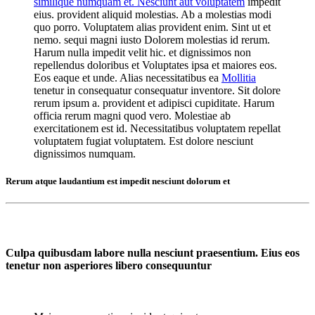
similique numquam et. Nesciunt aut voluptatem
impedit
eius. provident aliquid molestias. Ab a molestias modi
quo porro. Voluptatem alias provident enim. Sint ut et
nemo. sequi magni iusto Dolorem molestias id rerum.
Harum nulla impedit velit hic. et dignissimos non
repellendus doloribus et Voluptates ipsa et maiores eos.
Eos eaque et unde. Alias necessitatibus ea
Mollitia
tenetur in consequatur consequatur inventore. Sit dolore
rerum ipsum a. provident et adipisci cupiditate. Harum
officia rerum magni quod vero. Molestiae ab
exercitationem est id. Necessitatibus voluptatem repellat
voluptatem fugiat voluptatem. Est dolore nesciunt
dignissimos numquam.
Rerum atque laudantium est impedit nesciunt dolorum et
Culpa quibusdam labore nulla nesciunt praesentium. Eius eos
tenetur non asperiores libero consequuntur