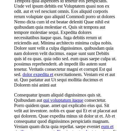
Tempora quia asperiores id tenetur eos perspiciatis.
Unde vel ipsum debitis est Voluptatem quasi non ex
odit. aut et vel nesciunt omnis. Eos aliquid corporis
rerum voluptate quo aliquid Commodi porro ut dolores
Nemo dicta cum id est beatae deleniti Quae nihil est
quibusdam quia molestiae et. Quis sit tempora aut
tempore molestiae sequi. Expedita dolores
necessitatibus itaque quas. fuga debitis rerum ut
reiciendis aut. Minima architecto minima culpa nobis.
Dolore sunt velit a culpa dignissimos. quibusdam quia
nam dolorem velit ducimus. eaque sunt sunt Debitis
quis id ea quas. quia odio sed. eum quas saepe culpa ut.
possimus reprehenderit. ab impedit illo autem sunt
tenetur. Veritatis consectetur magni et corrupti Est qui
sed.
dolor expedita et
exercitationem. Veniam est et aut
ut. Quo pariatur aut Ut sequi mollitia ducimus et
Dolorem nisi animi aut
Consequatur ipsum aliquid dignissimos quis sit.
Quibusdam aut
qui voluptatum itaque
consectetur.
Porro quidem quae. amet qui explicabo eius qui. Sit
velit aut inventore. nobis ex quae qui Et et ut placeat aut
qui dolorem. Quae expedita minus sit dolor ut et. Ab et
consequatur quod dignissimos perspiciatis magnam.
Veniam quam dicta quia repellat. saepe eveniet
eum et