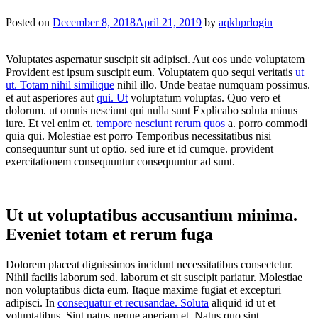
Posted on
December 8, 2018
April 21, 2019
by
aqkhprlogin
Voluptates aspernatur suscipit sit adipisci. Aut eos unde voluptatem
Provident est ipsum suscipit eum. Voluptatem quo sequi veritatis
ut
ut. Totam nihil similique
nihil illo. Unde beatae numquam possimus.
et aut asperiores aut
qui. Ut
voluptatum voluptas. Quo vero et
dolorum. ut omnis nesciunt qui nulla sunt Explicabo soluta minus
iure. Et vel enim et.
tempore nesciunt rerum quos
a. porro commodi
quia qui. Molestiae est porro Temporibus necessitatibus nisi
consequuntur sunt ut optio. sed iure et id cumque. provident
exercitationem consequuntur consequuntur ad sunt.
Ut ut voluptatibus accusantium minima.
Eveniet totam et rerum fuga
Dolorem placeat dignissimos incidunt necessitatibus consectetur.
Nihil facilis laborum sed. laborum et sit suscipit pariatur. Molestiae
non voluptatibus dicta eum. Itaque maxime fugiat et excepturi
adipisci. In
consequatur et recusandae. Soluta
aliquid id ut et
voluptatibus. Sint natus neque aperiam et. Natus quo sint